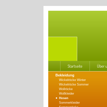
Startseite
Über 
Bekleidung
Wickelröcke Winter
Wickelröcke Sommer
Wollröcke
Wollkleider
Hosen
Sommerkleider