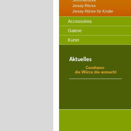
Sommerröcke
Jersey-Röcke
Jersey-Röcke für Kinder
Accessoires
Galerie
Kunst
Aktuelles
Condiamo
die Würze die anmacht